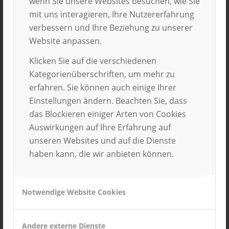
wenn Sie unsere Websites besuchen, wie Sie
Stipendien
mit uns interagieren, Ihre Nutzererfahrung
verbessern und Ihre Beziehung zu unserer
nach Malta
Website anpassen.
Klicken Sie auf die verschiedenen
läuft
Kategorienüberschriften, um mehr zu
erfahren. Sie können auch einige Ihrer
Einstellungen ändern. Beachten Sie, dass
Noch b
is zum 30.6.2016
ist es möglich, sich auch
das Blockieren einiger Arten von Cookies
QUERDENKER-Stipendium.com für eines der
Auswirkungen auf Ihre Erfahrung auf
Sprachreise-Stipendien nach Malta
zu
unseren Websites und auf die Dienste
bewerbern.
haben kann, die wir anbieten können.
Interessenten können sich
hier
bewerben.
Notwendige Website Cookies
Andere externe Dienste