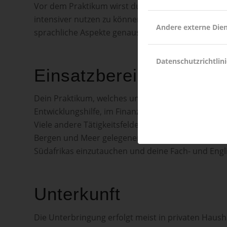
Vor dem Praktikum wirst du in einem Sprachkurs ge
intensiver nutzen zu können. Der Kurs dauert min
Andere externe Die
sprachliche Aspekte genauso wie das so genannte 
Datenschutzrichtlini
Einsatzbereiche
Dein Praktikum, welches unentgeltlich erfolgt, kan
Entwicklungshilfe, im Finanzsektor, im Bauwesen 
Viele andere Tätigkeitsfelder sind denkbar. Vor al
Bergen und Meer gelegenen Metropole, hast du als
Südafrikas einzutauchen und deine Fach- und Eng
Unterkunft
Die Unterbringung erfolgt meist in privaten Haush