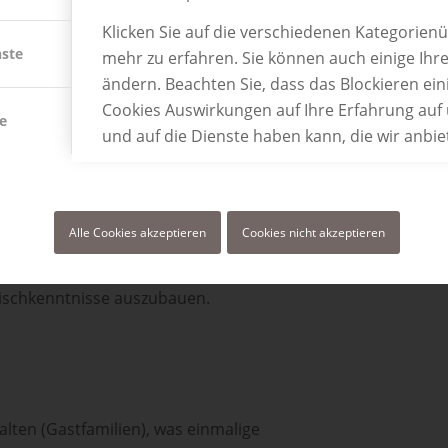
zielt geschult, um dein Englisch beruflich
Klicken Sie auf die verschiedenen Kategorien
destes vier Wochen und beinhaltet allgemein
nste
mehr zu erfahren. Sie können auch einige Ihre
Business English.
ändern. Beachten Sie, dass das Blockieren ein
Cookies Auswirkungen auf Ihre Erfahrung auf
e
und auf die Dienste haben kann, die wir anbi
nst du beispielsweise in der
oder in der Tourismusbranche absolvieren.
Alle Cookies akzeptieren
Cookies nicht akzeptieren
lem in Kapstadt, der malerisch zwischen
 Praktikant Gelegenheit, in das Berufsleben
lischkenntnisse auszubauen.
alten (Gastfamilien), was einmalige