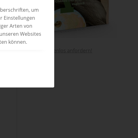
überschriften, um
r Einstellungen
iger Arten von
 unseren Websites
eten können.
Hier kostenlos anfordern!