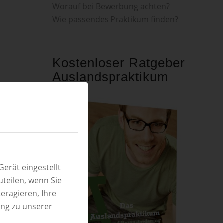
Worauf bei Bewerbung achten?
Wie passendes Praktikum finden?
Kostenloser Ratgeber
Auslandspraktikum
erät eingestellt
teilen, wenn Sie
eragieren, Ihre
ung zu unserer