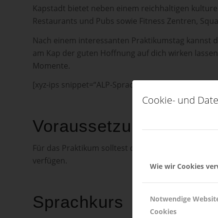
Kapstadt bietet neben einem reichhaltigen kulture
Restaurants und Pubs sowie Fitness Zentren, Squa
Nach einem interessanten Praktikumstag kannst 
am Kap der guten Hoffnung auf dich wirken lassen.
Momente.
[xyz-ips snippet=“ALP-Sprachkurs-Anbieter-Include
Cookie- und Date
Voraussetzungen
Für das Praktikum solltest du mindestens 21 Jahre 
verfügen.
Wie wir Cookies ve
Sprachkurs
Notwendige Websit
Cookies