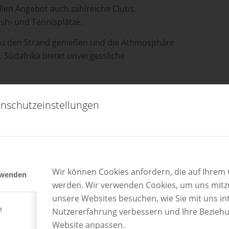
llen Angebot auch zahlreiche Clubs,
sh- und Tennisplätze.
du den Strand genießen und die Athmosphäre
 Südafrika bietet unvergessliche
“]
nschutzeinstellungen
alt sein und über Vorkenntnisse in Englisch
Wir können Cookies anfordern, die auf Ihrem G
rwenden
werden. Wir verwenden Cookies, um uns mitzu
unsere Websites besuchen, wie Sie mit uns int
e
Nutzererfahrung verbessern und Ihre Bezieh
Website anpassen.