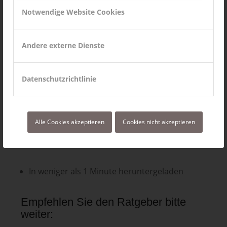
Notwendige Website Cookies
Was sind die Besonderheiten bei einem
Telefoninterview?
Andere externe Dienste
Welche Kosten fallen an?
Datenschutzrichtlinie
Über 20 Seiten! (DIN A4)
Alle Cookies akzeptieren
Cookies nicht akzeptieren
Als vollwertiges PDF-E-Book überall auf dem
Tablet, PC …
In weniger als 1 Minute heruntergeladen
Empfehlen Sie den Ratgeber bitte
weiter: