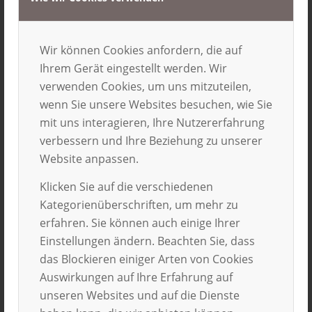
EF Education First
Australien bei Travelworks
Wir können Cookies anfordern, die auf
Ihrem Gerät eingestellt werden. Wir
kostenlose Broschüre über Auslandspraktika
verwenden Cookies, um uns mitzuteilen,
Work and Travel Australien
wenn Sie unsere Websites besuchen, wie Sie
mit uns interagieren, Ihre Nutzererfahrung
Voraussetzungen und
verbessern und Ihre Beziehung zu unserer
Vorbereitung
Website anpassen.
Klicken Sie auf die verschiedenen
Vorausgesetzt werden ein
Mindestalter von 18
Kategorienüberschriften, um mehr zu
Jahren
, gute englische
erfahren. Sie können auch einige Ihrer
Sprachkenntnisse und nach Möglichkeit der
Einstellungen ändern. Beachten Sie, dass
Abschluss einer weiterführenden Schule. In
das Blockieren einiger Arten von Cookies
manchen
Auswirkungen auf Ihre Erfahrung auf
Berufsfeldern ist es erforderlich, bereits
unseren Websites und auf die Dienste
praktische Erfahrungen oder eine Ausbildung in