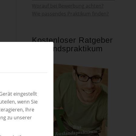
Worauf bei Bewerbung achten?
Wie passendes Praktikum finden?
Kostenloser Ratgeber
Auslandspraktikum
erät eingestellt
teilen, wenn Sie
eragieren, Ihre
ung zu unserer