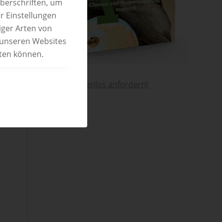
überschriften, um
r Einstellungen
iger Arten von
 unseren Websites
eten können.
Hier kostenlos anfordern!