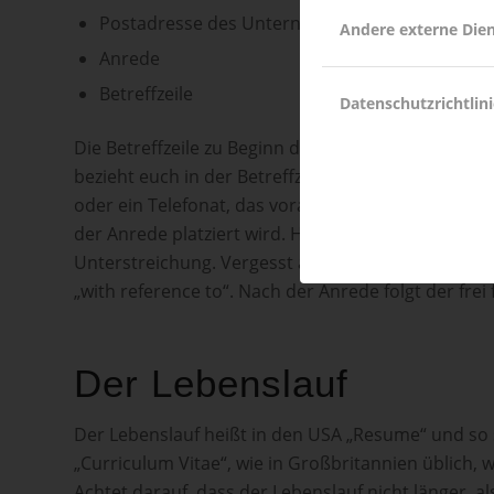
Postadresse des Unternehmens
Andere externe Die
Anrede
Betreffzeile
Datenschutzrichtlini
Die Betreffzeile zu Beginn des Anschreibens ist kei
bezieht euch in der Betreffzeile auf die ausgeschri
oder ein Telefonat, das vorangegangen ist. Wichtig 
der Anrede platziert wird. Hervorgehoben wird di
Unterstreichung. Vergesst auch nicht am Anfang der
„with reference to“. Nach der Anrede folgt der fre
Der Lebenslauf
Der Lebenslauf heißt in den USA „Resume“ und so 
„Curriculum Vitae“, wie in Großbritannien üblich, 
Achtet darauf, dass der Lebenslauf nicht länger, al