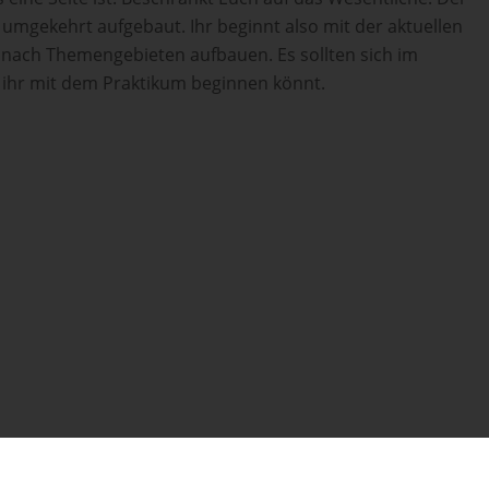
umgekehrt aufgebaut. Ihr beginnt also mit der aktuellen
ch nach Themengebieten aufbauen. Es sollten sich im
 ihr mit dem Praktikum beginnen könnt.