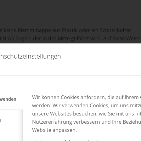
g keine Klemmmappe aus Plastik oder ein Schnellhefter
-A3-Bogen, der in der Mitte gefaltet wird. Auf diese Weise
ls Deckblatt, wo die eigene Anschrift ihren Platz findet. Die
rden lose in die gefaltete Mappe gelegt.
nschutzeinstellungen
ähnt am besten euren Ansprechpartner im Unternehmen. So
Wir können Cookies anfordern, die auf Ihrem G
rwenden
werden. Wir verwenden Cookies, um uns mitzu
unsere Websites besuchen, wie Sie mit uns int
hts platzieren)
e
Nutzererfahrung verbessern und Ihre Bezieh
Website anpassen.