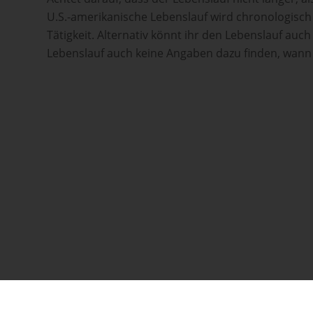
U.S.-amerikanische Lebenslauf wird chronologisch 
Tätigkeit. Alternativ könnt ihr den Lebenslauf au
Lebenslauf auch keine Angaben dazu finden, wann