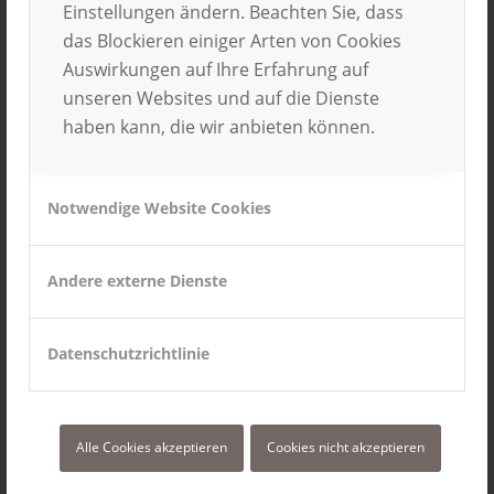
Einstellungen ändern. Beachten Sie, dass
das Blockieren einiger Arten von Cookies
An wen richtet sich das
Auswirkungen auf Ihre Erfahrung auf
QUERDENKER-
unseren Websites und auf die Dienste
Auslandsstipendium?
haben kann, die wir anbieten können.
Querdenker, die ihr Auslandspraktikum nicht in
den USA, England, Österreich oder der Schweiz
Notwendige Website Cookies
absolvieren möchten.
Andere externe Dienste
Wie bewerbe ich mich um das
QUERDENKER-Stipendium?
Datenschutzrichtlinie
Wir möchten einzig und allein von dir in einem
Satz erfahren, warum Du ein QUERDENKER bist.
Einfach, oder?
Alle Cookies akzeptieren
Cookies nicht akzeptieren
Hier findest Du weitere Informationen zum