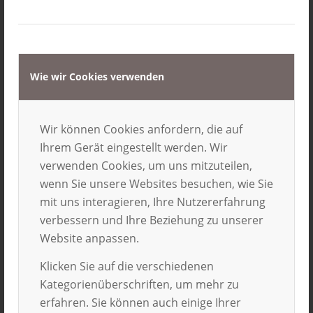
Du bist kein Mitläufer? Dann suchen wir dich.
Oder du vielleicht uns? Mit dem QUERDENKER-
Stipendium möchten wir diejenigen fördern, die
Wie wir Cookies verwenden
nicht dem Strom der Massen folgen, sondern eine
eigene Meinung, eigene Ideen und Vorstellungen
haben. Kurz: mit dem QUERDENKER-
Wir können Cookies anfordern, die auf
Auslandsstipendium möchten wir Studenten
Ihrem Gerät eingestellt werden. Wir
fördern, die ihr Auslandspraktikum dort
verwenden Cookies, um uns mitzuteilen,
absolvieren möchten, wo es die meisten anderen
wenn Sie unsere Websites besuchen, wie Sie
nicht hinzieht. Also nicht in die USA, nach England,
mit uns interagieren, Ihre Nutzererfahrung
Österreich oder die Schweiz. Du bist darunter?
verbessern und Ihre Beziehung zu unserer
Dann bewirb dich für eines unserer
Website anpassen.
Teilstipendien! Mit den QUERDENKER-Stipendien
Klicken Sie auf die verschiedenen
stellen wir 10 Teilstipendien im Gesamtwert von
Kategorienüberschriften, um mehr zu
5.000 €. Ein Teil davon ist nur für die
erfahren. Sie können auch einige Ihrer
QUERDENKER-Auslandspraktika reserviert.