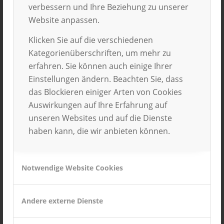
in Höhe von maximal 400 Euro pro Monat.
verbessern und Ihre Beziehung zu unserer
Außerdem werden die Praktikanten bereits im
Website anpassen.
Vorfeld bei der Vorbereitung des
Klicken Sie auf die verschiedenen
Auslandsaufenthaltes unterstützt. An dem
Kategorienüberschriften, um mehr zu
ERASMUS-Programm nehmen zur Zeit 31 Länder
erfahren. Sie können auch einige Ihrer
teil. Dies sind alle EU Mitgliedsstaaten, die Türkei,
Einstellungen ändern. Beachten Sie, dass
Island, Norwegen und
das Blockieren einiger Arten von Cookies
Liechtenstein. Pro Jahr gibt es sechs
Auswirkungen auf Ihre Erfahrung auf
Bewerbungstermine. An den deutschen
unseren Websites und auf die Dienste
Hochschulen
haben kann, die wir anbieten können.
arbeiten ERASMUS Koordinatoren, bei denen man
Informationen über das Bewerbungsverfahren
erhalten kann.
Notwendige Website Cookies
Robert Bosch Stiftung
Andere externe Dienste
Eine weitere Möglichkeit der Förderung bieten