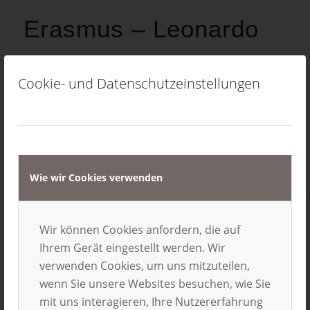
Erasmus – Leonardo
Das spezielle Förderungsprogramm der
Europäischen Union unterstützt
Cookie- und Datenschutzeinstellungen
Auslandspraktikanten
innerhalb des europäischen Auslands. Von der
Förderung ausgenommen sind Einrichtungen
bei Institutionen der EU selbst sowie bei
diplomatischen Vertretungen.Gefördert werden
Wie wir Cookies verwenden
Pflichtpraktika oder freiwillige Praktika für
Vollzeitstudenten mit einer Laufzeit
zwischen drei und zwölf Monaten. Das Praktikum
Wir können Cookies anfordern, die auf
muss einen direkten Zusammenhang zum
Ihrem Gerät eingestellt werden. Wir
Studienfach aufweisen. Die Stipendiaten erhalten
verwenden Cookies, um uns mitzuteilen,
zusätzlich zu den anfallenden
wenn Sie unsere Websites besuchen, wie Sie
Lebenshaltungskosten außerdem einen Zuschuss
mit uns interagieren, Ihre Nutzererfahrung